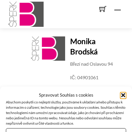
Skip
Men
to
content
Monika
Brodská
Březí nad Oslavou 94
IČ: 04901061
tel.: +420 603 978 510
Spravovat Souhlas s cookies
Abychom poskytli co nejlepší služby, používáme k ukládání a/nebo přístupu k
email:
info@b-sperk.cz
informacím o zařízení, technologie jako jsou soubory cookies. Souhlas s těmito
technologiemi nám umožní zpracovávat údaje, jako je chování při procházení
nebo jedinečná ID na tomto webu. Nesouhlas nebo odvolání souhlasu může
nepříznivě ovlivnit určité vlastnosti a funkce.