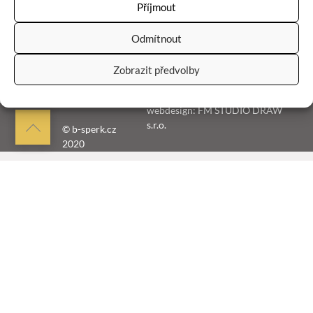
Příjmout
b-sperk.cz
Odmítnout
Šperky
O mně
kontakt
Obchodní podmínky
Zobrazit předvolby
webdesign: FM STUDIO DRAW
s.r.o.
Back
© b-sperk.cz
2020
to
top