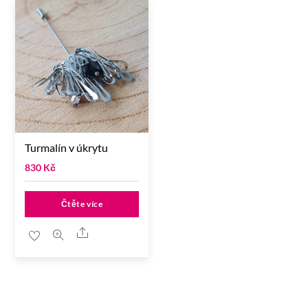
Turmalín v úkrytu
830
Kč
Čtěte více
Share