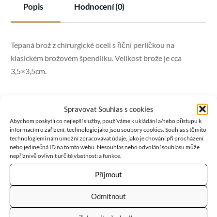
Popis
Hodnocení (0)
Tepaná brož z chirurgické oceli s říční perličkou na
klasickém brožovém špendlíku. Velikost brože je cca
3,5×3,5cm.
Spravovat Souhlas s cookies
PERLA
je symbolem ženy a vody, a tedy také symbolem
Abychom poskytli co nejlepší služby, používáme k ukládání a/nebo přístupu k
plodnosti. Také je vnímána jako symbol čistoty. Přináší
informacím o zařízení, technologie jako jsou soubory cookies. Souhlas s těmito
technologiemi nám umožní zpracovávat údaje, jako je chování při procházení
štěstí a zdraví, má uklidňující vliv a brání negativním
nebo jedinečná ID na tomto webu. Nesouhlas nebo odvolání souhlasu může
energiím a stresu. Pomáhá při zvládání hněvu. Zvyšuje
nepříznivě ovlivnit určité vlastnosti a funkce.
sebevědomí, přitahuje bohatství a štěstí. Čistí mysl…
Příjmout
Odmítnout
RELATED
PRODUCTS