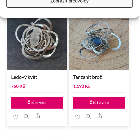
Zobrazit předvolby
Ledový květ
Tanzanit brož
750
Kč
1,190
Kč
Čtěte více
Čtěte více
Share
Share