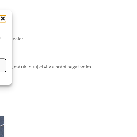
o
žní
íny v galerii.
draví, má uklidňující vliv a brání negativním