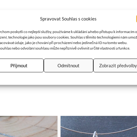
Spravovat Souhlas s cookies
chom poskytli co nejlepší služby, používáme k ukládání a/nebo přístupu k informacím 
ízení, technologie jako jsou soubory cookies. Souhlas s těmito technologiemi nám umo
lníku je cca 47 cm. Zapínání je v přední části. Foto na dekoltu figur
acovávat údaje, jako je chování při procházení nebo jedinečná ID na tomto webu.
ouhlas nebo odvolání souhlasu může nepříznivě ovlivnit určité vlastnosti a funkce.
Příjmout
Odmítnout
Zobrazit předvolby
 plodnosti. Také je vnímána jako symbol čistoty. Přináší štěstí a z
e sebevědomí, přitahuje bohatství a štěstí. Čistí mysl…