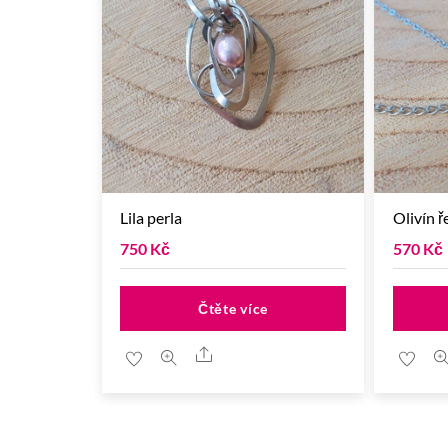
Lila perla
Olivín ř
750
Kč
570
Kč
Čtěte více
Share