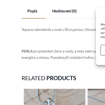
Popis
Hodnocení (0)
Aby
zař
Tepaný náhrdelník z oceli s říční perlou. Obvod náhrde
zpr
Nes
PERLA
je symbolem ženy a vody, a tedy také symbolem
energiím a stresu. Pomáhá při zvládání hněvu. Zvyšuj
RELATED
PRODUCTS