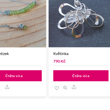
etízek
Květinka
790
Kč
Čtěte více
Čtěte více
Share
Share