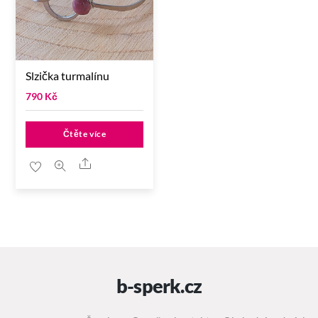
Slzička turmalínu
790
Kč
Čtěte více
Share
b-sperk.cz