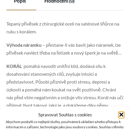
Popis
Hodnocení (0)
Tepaný přívěsek z chirurgické oceli na saténové šňůrce na
ruku s korálem.
Výhoda náramku
– přestane-li vás bavit jako náramek, lze
přívěsek navléct třeba na řetízek a nový šperk je na světě…
KORÁL
pomáhá navodit vnitřní klid, dodává sílu k
dosahování stanovených cílů, zvyšuje intuici a
představivost. Působí příznivě proti stresu, depresi a
úzkosti a pomáhá nám koukat na svět pozitivně. Chrání
nás před vším negativním a snižuje vliv stresu. Korál nás učí
přijímat život takový, jaký je, a dokážeme díky němu
pochopit, že všechno, co se v našem životě děje, má svůj
Spravovat Souhlas s cookies
význam a důvod. V neposlední řadě v nás přítomnost
Abychom poskytli co nejlepší služby, používáme k ukládání a/nebo přístupu k
informacím o zařízení, technologie jako jsou soubory cookies. Souhlas s těmito
korálů probouzí vášeň i lásku. Ze zdravotních účinků je