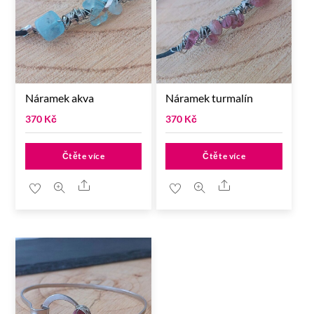
Náramek akva
Náramek turmalín
370
Kč
370
Kč
Čtěte více
Čtěte více
Share
Share