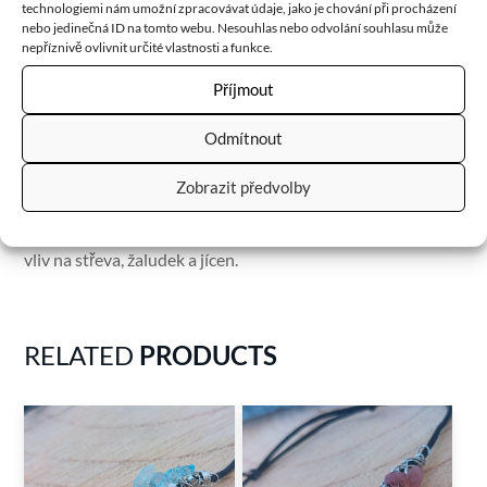
technologiemi nám umožní zpracovávat údaje, jako je chování při procházení
používán pro zmírnění problémů s ledvinami a močovým
nebo jedinečná ID na tomto webu. Nesouhlas nebo odvolání souhlasu může
nepříznivě ovlivnit určité vlastnosti a funkce.
měchýřem, trávicím ústrojím nebo pro regeneraci tkání a
hojení ran. Vyrovnává nepravidelnost menstruace, příznivě
Příjmout
působí při léčbě neplodnosti a během těhotenství
Odmítnout
ochraňuje plod. Doporučuje se proto jako talisman a
ochrana během rizikového těhotenství a také během
Zobrazit předvolby
porodu, jelikož by měl usnadňovat jeho průběh. Dále
posiluje pohybový aparát, oběhový systém a má příznivý
vliv na střeva, žaludek a jícen.
RELATED
PRODUCTS