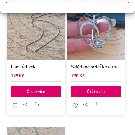
Hadí řetízek
Skládané srdéčko aura
199
Kč
790
Kč
Čtěte více
Čtěte více
Share
Share