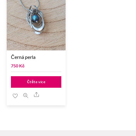
Černá perla
750
Kč
Čtěte více
Share