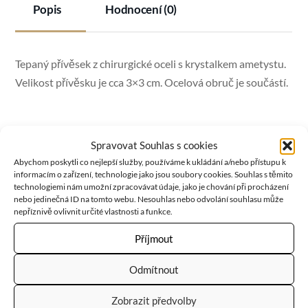
Popis
Hodnocení (0)
Tepaný přívěsek z chirurgické oceli s krystalkem ametystu.
Velikost přívěsku je cca 3×3 cm. Ocelová obruč je součástí.
Ametyst
je kamenem duchovní čistoty a meditace. Po celé
Spravovat Souhlas s cookies
Abychom poskytli co nejlepší služby, používáme k ukládání a/nebo přístupu k
věky byl velmi ceněný pro svou ohromující krásu a
informacím o zařízení, technologie jako jsou soubory cookies. Souhlas s těmito
jedinečnou schopnost stimulovat a zklidňovat mysl a
technologiemi nám umožní zpracovávat údaje, jako je chování při procházení
nebo jedinečná ID na tomto webu. Nesouhlas nebo odvolání souhlasu může
emoce. Ametyst v sobě nese vášeň, kreativitu a spiritualitu,
nepříznivě ovlivnit určité vlastnosti a funkce.
ale také logiku, střídmost a střízlivost.
Příjmout
Odmítnout
RELATED
PRODUCTS
Zobrazit předvolby