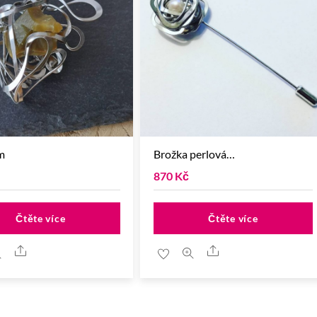
m
Brožka perlová…
870
Kč
Čtěte více
Čtěte více
Share
Share