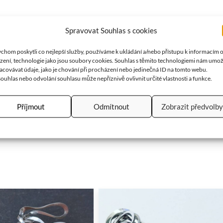
Spravovat Souhlas s cookies
chom poskytli co nejlepší služby, používáme k ukládání a/nebo přístupu k informacím 
ízení, technologie jako jsou soubory cookies. Souhlas s těmito technologiemi nám umo
ovém špendlíku. Velikost brože je cca 5×4cm.
acovávat údaje, jako je chování při procházení nebo jedinečná ID na tomto webu.
ouhlas nebo odvolání souhlasu může nepříznivě ovlivnit určité vlastnosti a funkce.
Příjmout
Odmítnout
Zobrazit předvolby
 plodnosti. Také je vnímána jako symbol čistoty. Přináší štěstí a z
e sebevědomí, přitahuje bohatství a štěstí. Čistí mysl…