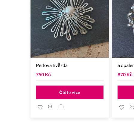
Perlová hvězda
S opále
750
Kč
870
Kč
Čtěte více
Share