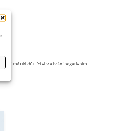
o
žní
draví, má uklidňující vliv a brání negativním