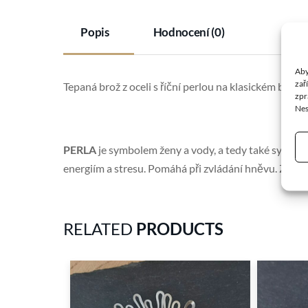
Popis
Hodnocení (0)
Aby
zař
Tepaná brož z oceli s říční perlou na klasickém brož
zpr
Nes
PERLA
je symbolem ženy a vody, a tedy také symbolem
energiím a stresu. Pomáhá při zvládání hněvu. Zvyšuj
RELATED
PRODUCTS