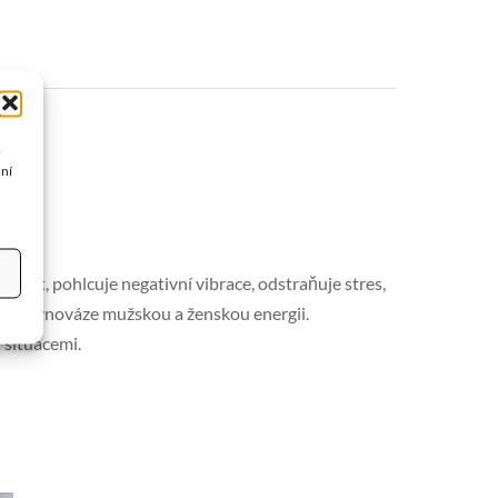
o
žní
dost, pohlcuje negativní vibrace, odstraňuje stres,
je v rovnováze mužskou a ženskou energii.
 situacemi.