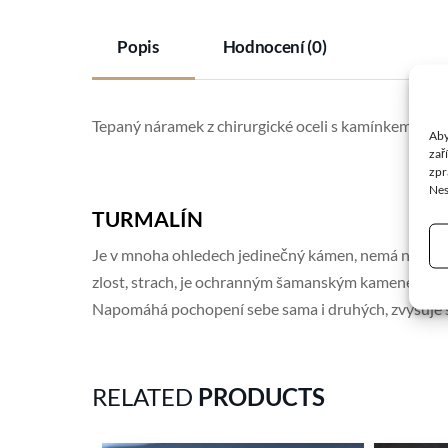
Popis
Hodnocení (0)
Tepaný náramek z chirurgické oceli s kamínkem tur
Aby
zař
zpr
Nes
TURMALÍN
Je v mnoha ohledech jedinečný kámen, nemá nikdy nep
zlost, strach, je ochranným šamanským kamenem. Prop
Napomáhá pochopení sebe sama i druhých, zvyšuje se
RELATED
PRODUCTS