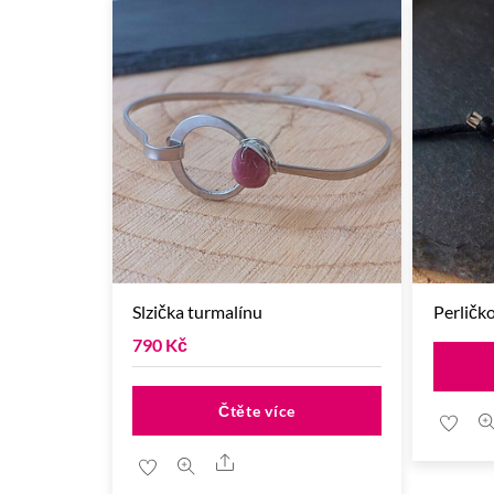
Slzička turmalínu
Perličk
790
Kč
Čtěte více
Share