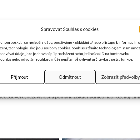
Spravovat Souhlas s cookies
malínu. Obvod náramku je cca 21cm.
chom poskytli co nejlepší služby, používáme k ukládání a/nebo přístupu k informacím 
ízení, technologie jako jsou soubory cookies. Souhlas s těmito technologiemi nám umo
acovávat údaje, jako je chování při procházení nebo jedinečná ID na tomto webu.
ouhlas nebo odvolání souhlasu může nepříznivě ovlivnit určité vlastnosti a funkce.
Příjmout
Odmítnout
Zobrazit předvolby
říznivý účinek, působí ve prospěch svého majitele a přináší mu ra
ojuje, čistí a harmonizuje čakry, odstraňuje bloky z aury, udržu
bedůvěru, nezávislost a pomáhá získat nadhled nad rozčilujícími