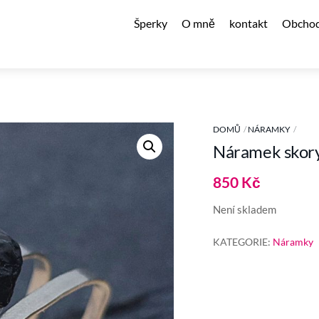
Šperky
O mně
kontakt
Obchod
DOMŮ
NÁRAMKY
Náramek skory
850
Kč
Není skladem
KATEGORIE:
Náramky