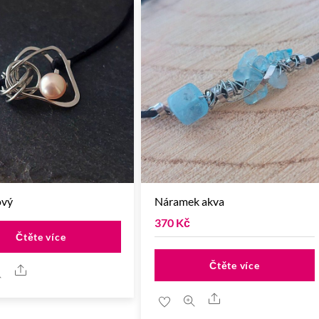
ový
Náramek akva
370
Kč
Čtěte více
Čtěte více
Share
Share