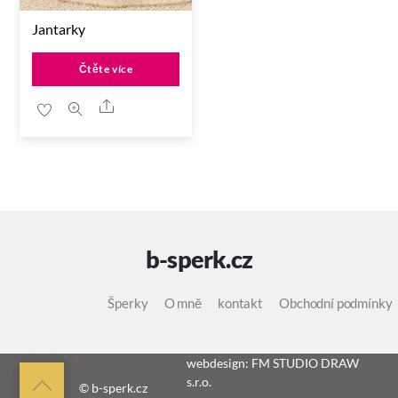
Jantarky
Čtěte více
Share
b-sperk.cz
Šperky
O mně
kontakt
Obchodní podmínky
webdesign: FM STUDIO DRAW
s.r.o.
Back
© b-sperk.cz