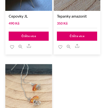
Cepovky JL
Tepanky amazonit
490
Kč
350
Kč
Čtěte více
Čtěte více
Share
Share