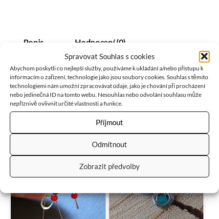
Popis
Hodnocení (0)
Spravovat Souhlas s cookies
Abychom poskytli co nejlepší služby, používáme k ukládání a/nebo přístupu k
informacím o zařízení, technologie jako jsou soubory cookies. Souhlas s těmito
Náušnice z chirurgické oceli a ametystu…
technologiemi nám umožní zpracovávat údaje, jako je chování při procházení
nebo jedinečná ID na tomto webu. Nesouhlas nebo odvolání souhlasu může
nepříznivě ovlivnit určité vlastnosti a funkce.
RELATED
PRODUCTS
Příjmout
Odmítnout
Zobrazit předvolby