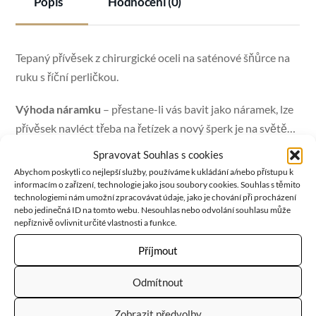
Popis
Hodnocení (0)
Tepaný přívěsek z chirurgické oceli na saténové šňůrce na
ruku s říční perličkou.
Výhoda náramku
– přestane-li vás bavit jako náramek, lze
přívěsek navléct třeba na řetízek a nový šperk je na světě…
Spravovat Souhlas s cookies
PERLA
je symbolem ženy a vody, a tedy také symbolem
Abychom poskytli co nejlepší služby, používáme k ukládání a/nebo přístupu k
plodnosti. Také je vnímána jako symbol čistoty. Přináší
informacím o zařízení, technologie jako jsou soubory cookies. Souhlas s těmito
technologiemi nám umožní zpracovávat údaje, jako je chování při procházení
štěstí a zdraví, má uklidňující vliv a brání negativním
nebo jedinečná ID na tomto webu. Nesouhlas nebo odvolání souhlasu může
energiím a stresu. Pomáhá při zvládání hněvu. Zvyšuje
nepříznivě ovlivnit určité vlastnosti a funkce.
sebevědomí, přitahuje bohatství a štěstí. Čistí mysl…
Příjmout
Odmítnout
RELATED
PRODUCTS
Zobrazit předvolby