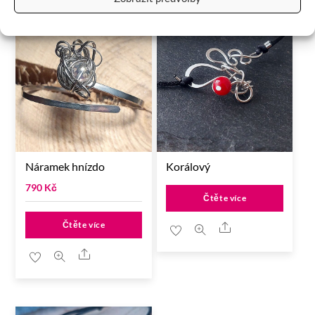
Náramek hnízdo
Korálový
790
Kč
Čtěte více
Čtěte více
Share
Share