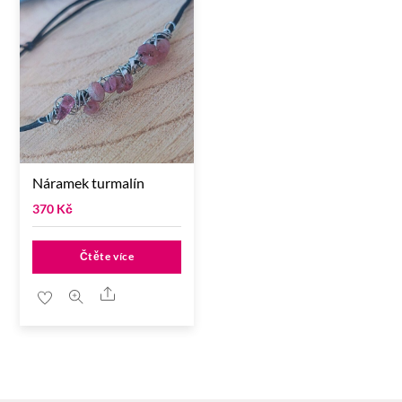
Náramek turmalín
370
Kč
Čtěte více
Share