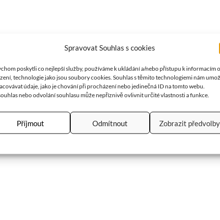
Spravovat Souhlas s cookies
st přívěsku je cca 5×4 cm. Ocelová obruč je součástí.
chom poskytli co nejlepší služby, používáme k ukládání a/nebo přístupu k informacím 
ízení, technologie jako jsou soubory cookies. Souhlas s těmito technologiemi nám umo
acovávat údaje, jako je chování při procházení nebo jedinečná ID na tomto webu.
ouhlas nebo odvolání souhlasu může nepříznivě ovlivnit určité vlastnosti a funkce.
blokády. Působí jako terapeut, který nám vždy ukáže tu světlou strá
inné stránky našeho charakteru a integrovat je. Ty dobré stránky n
Příjmout
Odmítnout
Zobrazit předvolby
e nervozitu a koriguje nečekané změny nálad. Pomáhá nám dělat s