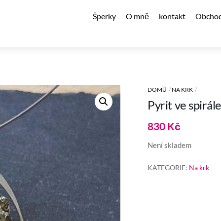
Šperky
O mně
kontakt
Obchod
DOMŮ
NA KRK
Pyrit ve spirál
830
Kč
Není skladem
KATEGORIE:
Na krk