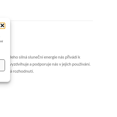
o
žní
nku. Jeho silná sluneční energie nás přivádí k
aopak vyzdvihuje a podporuje nás v jejich používání.
právná rozhodnutí.