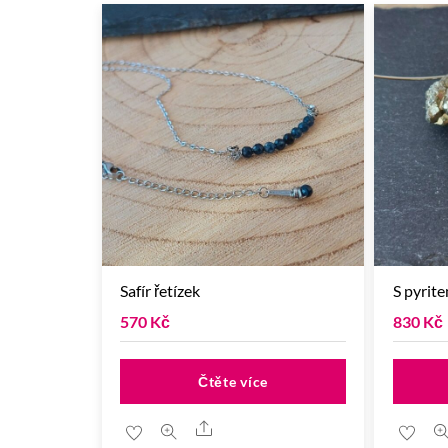
Safír řetízek
S pyrit
570
Kč
830
Kč
Čtěte více
Share