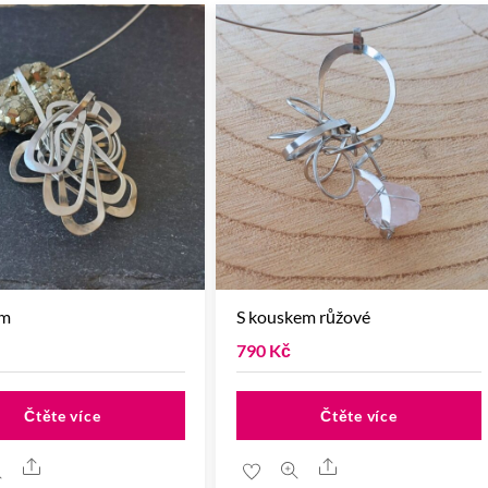
em
S kouskem růžové
790
Kč
Čtěte více
Čtěte více
Share
Share