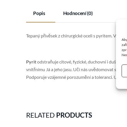
Popis
Hodnocení (0)
Tepaný přívěsek z chirurgické oceli s pyritem. Veliko
Aby
zař
zpr
Nes
Pyrit
odstraňuje citové, fyzické, duchovní i duševní 
vnitřnímu Já a jeho jasu. Učí nás uvědomovat si i st
Podporuje vzájemné porozumění a toleranci. Utišuj
RELATED
PRODUCTS