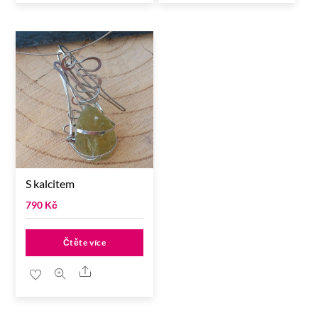
S kalcitem
790
Kč
Čtěte více
Share