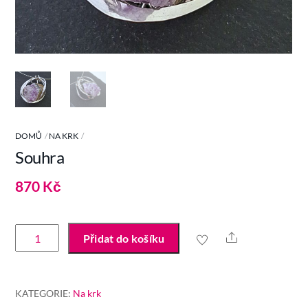
DOMŮ
NA KRK
Souhra
870
Kč
Souhra
Share
Přidat do košíku
množství
KATEGORIE:
Na krk