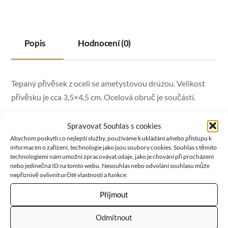
Popis
Hodnocení (0)
Tepaný přívěsek z oceli se ametystovou drúzou. Velikost
přívěsku je cca 3,5×4,5 cm. Ocelová obruč je součástí.
Spravovat Souhlas s cookies
Abychom poskytli co nejlepší služby, používáme k ukládání a/nebo přístupu k
Ametyst
je kamenem duchovní čistoty a meditace. Po celé
informacím o zařízení, technologie jako jsou soubory cookies. Souhlas s těmito
technologiemi nám umožní zpracovávat údaje, jako je chování při procházení
věky byl velmi ceněný pro svou ohromující krásu a
nebo jedinečná ID na tomto webu. Nesouhlas nebo odvolání souhlasu může
jedinečnou schopnost stimulovat a zklidňovat mysl a
nepříznivě ovlivnit určité vlastnosti a funkce.
emoce. Ametyst v sobě nese vášeň, kreativitu a spiritualitu,
Příjmout
ale také logiku, střídmost a střízlivost.
Odmítnout