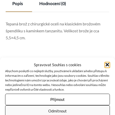
Popis
Hodnocení (0)
Tepaná brož z chirurgické oceli na klasickém brožovém
špendlíku s kamínkem tanzanitu. Velikost brože je cca
5,5×4,5 cm.
Tanzanit
byl objeven teprve nedávno, a proto jeho účinky
Spravovat Souhlas s cookies
na zdraví ještě nejsou plně prozkoumány. Přesto se již dnes
Abychom poskytli co nejlepší služby, používáme k ukládání a/nebo přístupu k
ví o jeho kladném působení na
smysly a vědomí člověka
,
informacím o zařízení, technologie jako jsou soubory cookies. Souhlas s těmito
technologiemi nám umožní zpracovávat údaje, jako je chování při procházení
které bystří a omlazuje. Posiluje přesvědčení a vytrvalost
nebo jedinečná ID na tomto webu. Nesouhlas nebo odvolání souhlasu může
člověka, a pomáhá mu splnit vše, co si předsevzal. Ukazuje
nepříznivě ovlivnit určité vlastnosti a funkce.
mu cestu lásky a dobra a vede jej, aby se na této pouti
Příjmout
nenechal znejistit.
Odmítnout