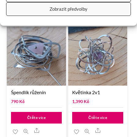
Zobrazit předvolby
RELATED
PRODUCTS
Špendlík růženín
Květinka 2v1
790
Kč
1,390
Kč
Čtěte více
Čtěte více
Share
Share