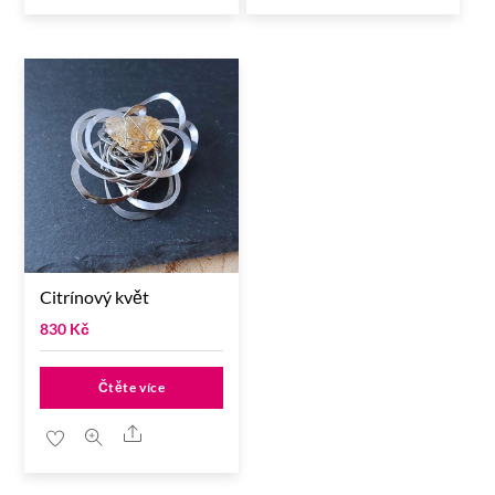
Citrínový květ
830
Kč
Čtěte více
Share