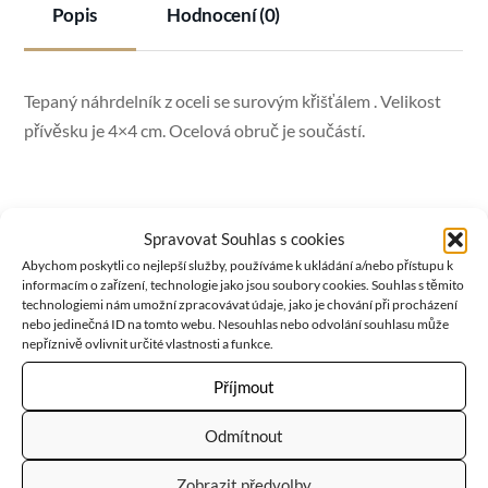
Popis
Hodnocení (0)
Tepaný náhrdelník z oceli se surovým křišťálem . Velikost
přívěsku je 4×4 cm. Ocelová obruč je součástí.
KŘIŠŤÁL
je nejúčinnější podpůrný, universální krystal,
Spravovat Souhlas s cookies
jenž silně zesiluje energii, pohlcuje, uvolňuje a reguluje ji a
Abychom poskytli co nejlepší služby, používáme k ukládání a/nebo přístupu k
informacím o zařízení, technologie jako jsou soubory cookies. Souhlas s těmito
uvádí ji do absolutní harmonie. Povzbuzuje psychiku,
technologiemi nám umožní zpracovávat údaje, jako je chování při procházení
jasnozřivost a samostatnost. Pomáhá sebezdokonalení.
nebo jedinečná ID na tomto webu. Nesouhlas nebo odvolání souhlasu může
nepříznivě ovlivnit určité vlastnosti a funkce.
Ochraňuje před vším zlým a negativním. Zvyšuje naše
duchovní síly. Harmonizuje, čistí a chrání auru, zajišťuje
Příjmout
klidný spánek.
Odmítnout
Zobrazit předvolby