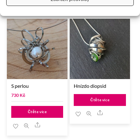
RELATED
PRODUCTS
S perlou
Hnízdo diopsid
730
Kč
Čtěte více
Čtěte více
Share
Share