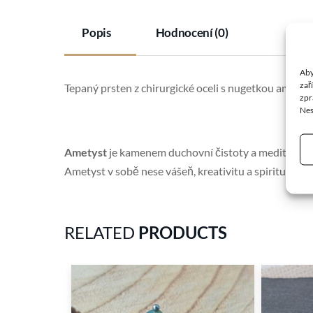
Popis
Hodnocení (0)
Aby
zař
Tepaný prsten z chirurgické oceli s nugetkou ametyst
zpr
Nes
Ametyst
je kamenem duchovní čistoty a meditace. Po
Ametyst v sobě nese vášeň, kreativitu a spiritualitu, a
RELATED
PRODUCTS