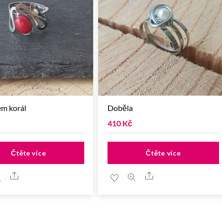
em korál
Doběla
410
Kč
Čtěte více
Čtěte více
Share
Share