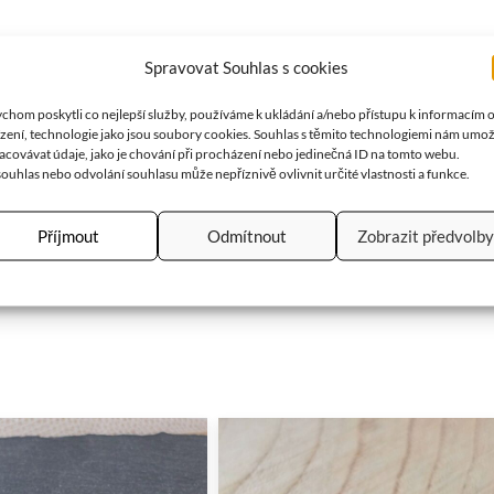
Spravovat Souhlas s cookies
chom poskytli co nejlepší služby, používáme k ukládání a/nebo přístupu k informacím 
ízení, technologie jako jsou soubory cookies. Souhlas s těmito technologiemi nám umo
u. Velikost prstýnku je nastavitelná.
acovávat údaje, jako je chování při procházení nebo jedinečná ID na tomto webu.
ouhlas nebo odvolání souhlasu může nepříznivě ovlivnit určité vlastnosti a funkce.
Příjmout
Odmítnout
Zobrazit předvolby
 celé věky byl velmi ceněný pro svou ohromující krásu a jedineč
le také logiku, střídmost a střízlivost.