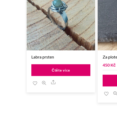
Labra prsten
Za plot
450
Kč
Čtěte více
Share