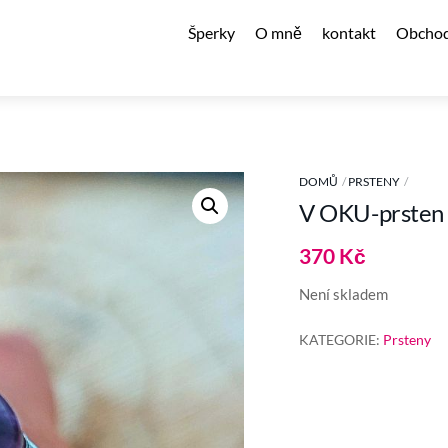
Šperky
O mně
kontakt
Obchod
DOMŮ
PRSTENY
V OKU-prsten
370
Kč
Není skladem
KATEGORIE:
Prsteny