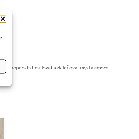
o
žní
nou schopnost stimulovat a zklidňovat mysl a emoce.