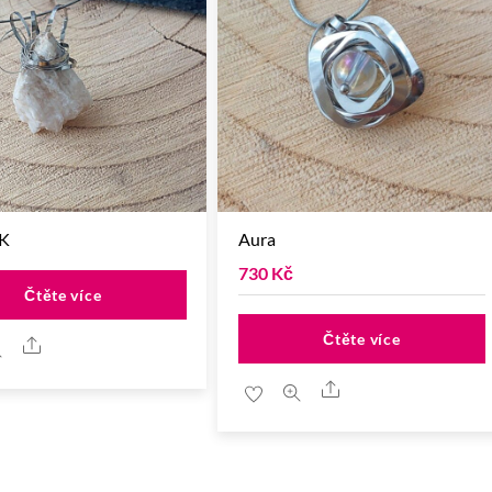
 K
Aura
730
Kč
Čtěte více
Čtěte více
Share
Share