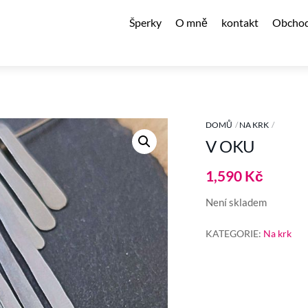
Šperky
O mně
kontakt
Obchod
DOMŮ
NA KRK
V OKU
1,590
Kč
Není skladem
KATEGORIE:
Na krk