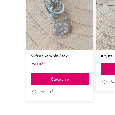
S křišťálkem přívěsek
Krystal
790
Kč
Čtěte více
Share