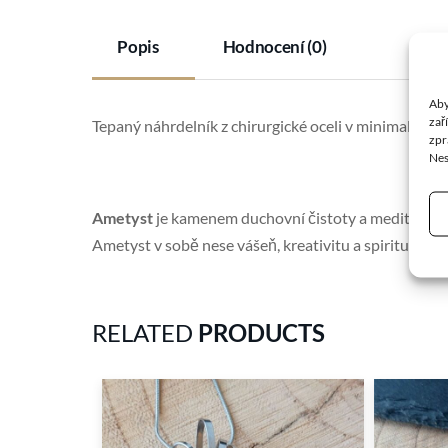
Popis
Hodnocení (0)
Aby
zař
Tepaný náhrdelník z chirurgické oceli v minimalistic
zpr
Nes
Ametyst
je kamenem duchovní čistoty a meditace. Po
Ametyst v sobě nese vášeň, kreativitu a spiritualitu, a
RELATED
PRODUCTS