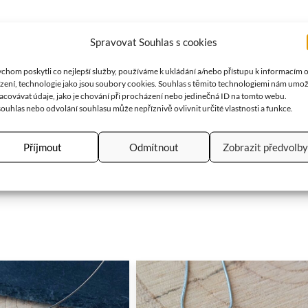
Spravovat Souhlas s cookies
chom poskytli co nejlepší služby, používáme k ukládání a/nebo přístupu k informacím 
ízení, technologie jako jsou soubory cookies. Souhlas s těmito technologiemi nám umo
kém stylu s nugetkou ametystu. Velikost ozdoby je cca 8×4 cm.
acovávat údaje, jako je chování při procházení nebo jedinečná ID na tomto webu.
ouhlas nebo odvolání souhlasu může nepříznivě ovlivnit určité vlastnosti a funkce.
Příjmout
Odmítnout
Zobrazit předvolby
 celé věky byl velmi ceněný pro svou ohromující krásu a jedineč
le také logiku, střídmost a střízlivost.