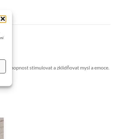
o
žní
nou schopnost stimulovat a zklidňovat mysl a emoce.