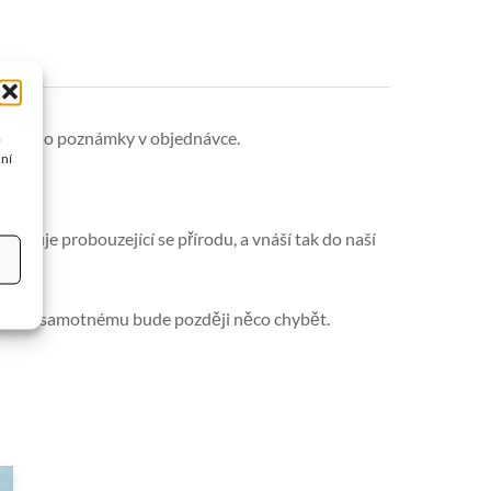
prosím do poznámky v objednávce.
o
žní
evokuje probouzející se přírodu, a vnáší tak do naší
že jemu samotnému bude později něco chybět.