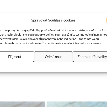
Spravovat Souhlas s cookies
st nastavitelná. Mohu nastavit přibližně na Vaši velikost…pište, 
chom poskytli co nejlepší služby, používáme k ukládání a/nebo přístupu k informacím 
ízení, technologie jako jsou soubory cookies. Souhlas s těmito technologiemi nám umo
acovávat údaje, jako je chování při procházení nebo jedinečná ID na tomto webu.
ouhlas nebo odvolání souhlasu může nepříznivě ovlivnit určité vlastnosti a funkce.
e a probouzí soucit, lásku a toleranci. Svojí zelenou barvou v nás 
Příjmout
Odmítnout
Zobrazit předvolby
ch z nedostatku, protože jenom tak může dávat druhým bez obav, 