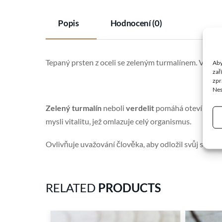
Popis
Hodnocení (0)
Tepaný prsten z oceli se zeleným turmalínem. Veliko
Aby
zař
zpr
Nes
Zelený turmalín
neboli
verdelit
pomáhá otevírat srdc
mysli vitalitu, jež omlazuje celý organismus.
Ovlivňuje uvažování člověka, aby odložil svůj stra
RELATED
PRODUCTS