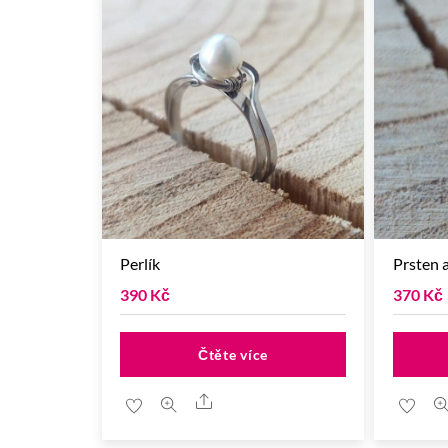
Perlík
Prsten 
390
Kč
370
Kč
Čtěte více
Share