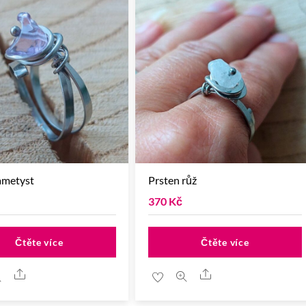
ametyst
Prsten růž
370
Kč
Čtěte více
Čtěte více
Share
Share