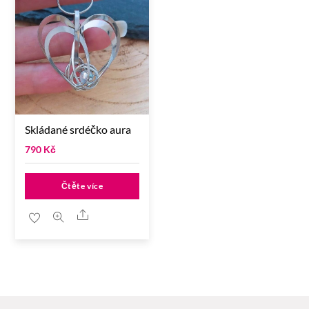
Skládané srdéčko aura
790
Kč
Čtěte více
Share