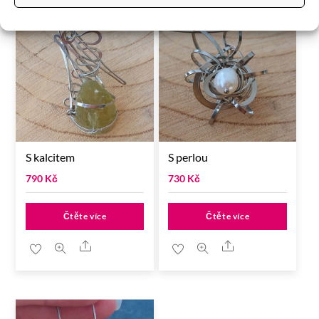
S kalcitem
S perlou
790
Kč
730
Kč
Čtěte více
Čtěte více
Share
Share