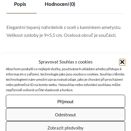
Popis
Hodnocení (0)
Elegantní tepaný náhrdelník z oceli s kamínkem ametystu.
Velikost ozdoby je 9×5,5 cm. Ocelová obruč je součástí.
Ametyst
je kamenem duchovní čistoty a meditace. Po celé
Spravovat Souhlas s cookies
Abychom poskytli co nejlepší služby, používáme k ukládání a/nebo přístupu k
věky byl velmi ceněný pro svou ohromující krásu a
informacím o zařízení, technologie jako jsou soubory cookies. Souhlas s těmito
jedinečnou schopnost stimulovat a zklidňovat mysl a
technologiemi nám umožní zpracovávat údaje, jako je chování při procházení
nebo jedinečná ID na tomto webu. Nesouhlas nebo odvolání souhlasu může
emoce. Ametyst v sobě nese vášeň, kreativitu a spiritualitu,
nepříznivě ovlivnit určité vlastnosti a funkce.
ale také logiku, střídmost a střízlivost.
Příjmout
Odmítnout
RELATED
PRODUCTS
Zobrazit předvolby