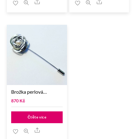
Share
Share
Brožka perlová…
870
Kč
Čtěte více
Share