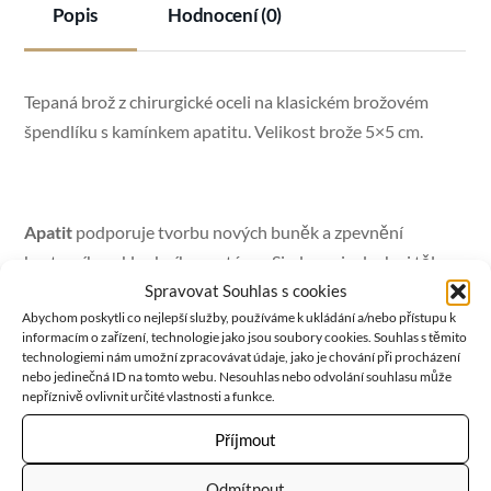
Popis
Hodnocení (0)
Tepaná brož z chirurgické oceli na klasickém brožovém
špendlíku s kamínkem apatitu. Velikost brože 5×5 cm.
Apatit
podporuje tvorbu nových buněk a zpevnění
kosterního a kloubního systému. Sjednocuje ducha i tělo a
eliminuje přílišné nebo nedostatečné toky energie, které
Spravovat Souhlas s cookies
Abychom poskytli co nejlepší služby, používáme k ukládání a/nebo přístupu k
jsou projevem malátnosti, únavy nebo v opačném případě
informacím o zařízení, technologie jako jsou soubory cookies. Souhlas s těmito
hyperaktivita. Pomáhá nám vstřebávat vápník, čímž
technologiemi nám umožní zpracovávat údaje, jako je chování při procházení
nebo jedinečná ID na tomto webu. Nesouhlas nebo odvolání souhlasu může
podporuje chrupavky, kosti a zuby. Napomáhá nám
nepříznivě ovlivnit určité vlastnosti a funkce.
kontrolovat pocit hladu, potlačuje ho a zlepšuje funkci
metabolismus, povzbuzuje nás k osvojení zdravějších
Příjmout
stravovacích návyků. Zvyšuje motivaci.
Odmítnout