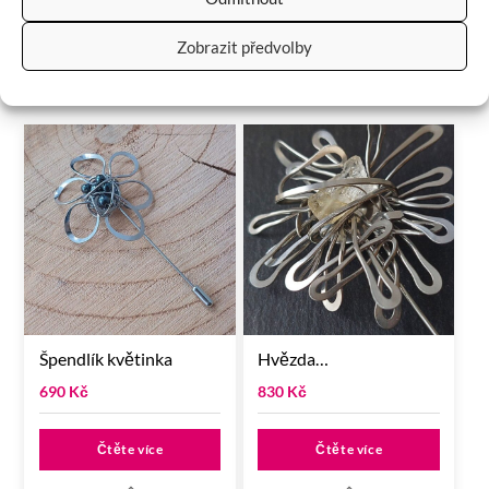
Zobrazit předvolby
RELATED
PRODUCTS
Špendlík květinka
Hvězda…
690
Kč
830
Kč
Čtěte více
Čtěte více