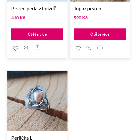
Prsten perla v hnízdě
Topaz prsten
410
Kč
590
Kč
Čtěte více
Čtěte více
Share
Share
Perlička L