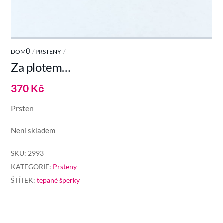
DOMŮ
PRSTENY
Za plotem…
370
Kč
Prsten
Není skladem
SKU:
2993
KATEGORIE:
Prsteny
ŠTÍTEK:
tepané šperky