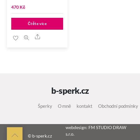
470
Kč
Čtěte více
Share
b-sperk.cz
Šperky
O mně
kontakt
Obchodní podmínky
webdesign: FM STUDIO DRAW
s.r.o.
Back
© b-sperk.cz