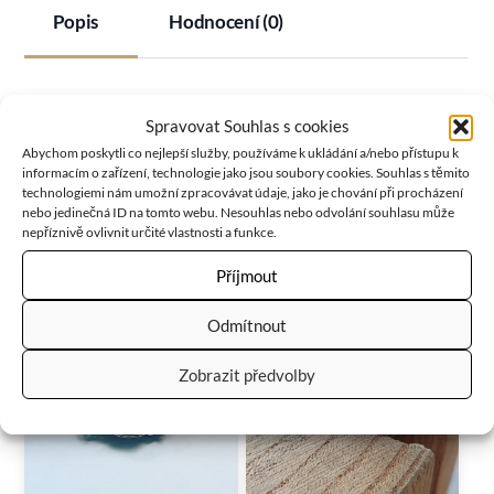
Popis
Hodnocení (0)
Tepaný prsten z chirurgické oceli…
foto ilustrační,
Spravovat Souhlas s cookies
vytvořím podobný
…velikost nastavitelná…
Abychom poskytli co nejlepší služby, používáme k ukládání a/nebo přístupu k
informacím o zařízení, technologie jako jsou soubory cookies. Souhlas s těmito
technologiemi nám umožní zpracovávat údaje, jako je chování při procházení
nebo jedinečná ID na tomto webu. Nesouhlas nebo odvolání souhlasu může
RELATED
PRODUCTS
nepříznivě ovlivnit určité vlastnosti a funkce.
Příjmout
Odmítnout
Zobrazit předvolby