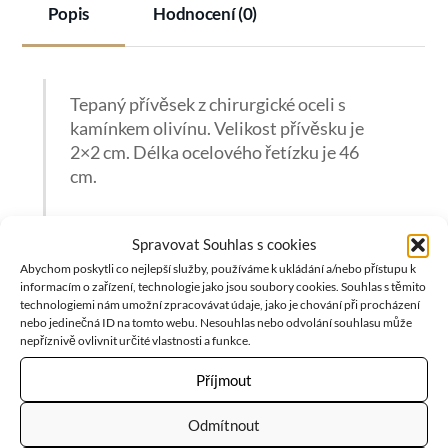
Popis
Hodnocení (0)
Tepaný přívěsek z chirurgické oceli s
kamínkem olivínu. Velikost přívěsku je
2×2 cm. Délka ocelového řetízku je 46
cm.
Spravovat Souhlas s cookies
Abychom poskytli co nejlepší služby, používáme k ukládání a/nebo přístupu k
informacím o zařízení, technologie jako jsou soubory cookies. Souhlas s těmito
Olivín
posiluje naši vnitřní sílu a sebedůvěru. Propojuje nás
technologiemi nám umožní zpracovávat údaje, jako je chování při procházení
nebo jedinečná ID na tomto webu. Nesouhlas nebo odvolání souhlasu může
s přírodou a vnáší do života klid. Také je výborný ochránce
nepříznivě ovlivnit určité vlastnosti a funkce.
před negativními silami a dobře očišťuje naši psychiku i
Příjmout
fyzické tělo.
Odmítnout