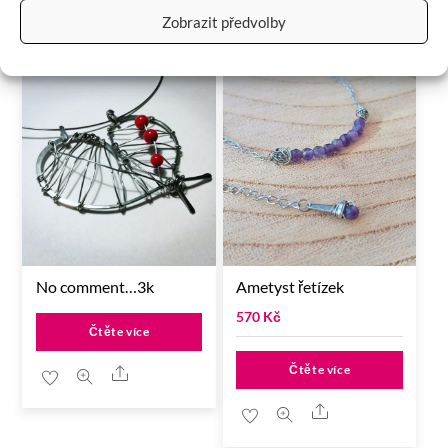
RELATED
PRODUCTS
Zobrazit předvolby
No comment…3k
Ametyst řetízek
570
Kč
Čtěte více
Čtěte více
Share
Share