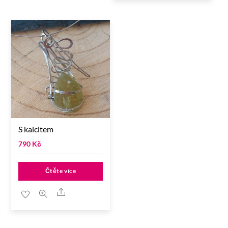
S kalcitem
790
Kč
Čtěte více
Share