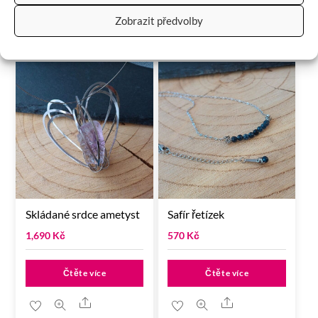
Zobrazit předvolby
RELATED
PRODUCTS
Skládané srdce ametyst
Safír řetízek
1,690
Kč
570
Kč
Čtěte více
Čtěte více
Share
Share