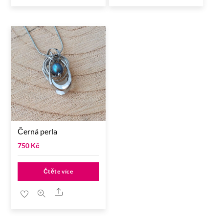
Černá perla
750
Kč
Čtěte více
Share