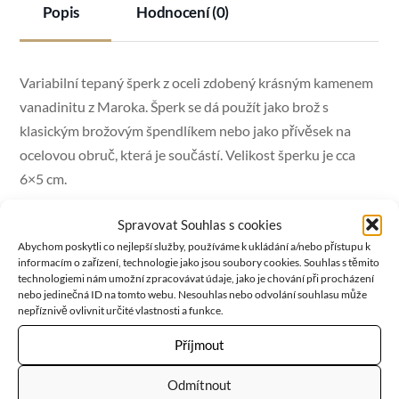
Popis
Hodnocení (0)
Variabilní tepaný šperk z oceli zdobený krásným kamenem
vanadinitu z Maroka. Šperk se dá použít jako brož s
klasickým brožovým špendlíkem nebo jako přívěsek na
ocelovou obruč, která je součástí. Velikost šperku je cca
6×5 cm.
Spravovat Souhlas s cookies
Abychom poskytli co nejlepší služby, používáme k ukládání a/nebo přístupu k
Vanadinit
pomáhá cítit se dobře ve fyzickém těle a přijmout
informacím o zařízení, technologie jako jsou soubory cookies. Souhlas s těmito
technologiemi nám umožní zpracovávat údaje, jako je chování při procházení
pravidla fyzické reality. Uzemní naše myšlenky a dá jim
nebo jedinečná ID na tomto webu. Nesouhlas nebo odvolání souhlasu může
reálný rámec. Napomáhá definovat cíle a dosahovat jich.
nepříznivě ovlivnit určité vlastnosti a funkce.
Učí nás, jak hospodařit s energií, aby nedošlo k vyhoření. Je
Příjmout
výborný společník k meditaci.
Odmítnout