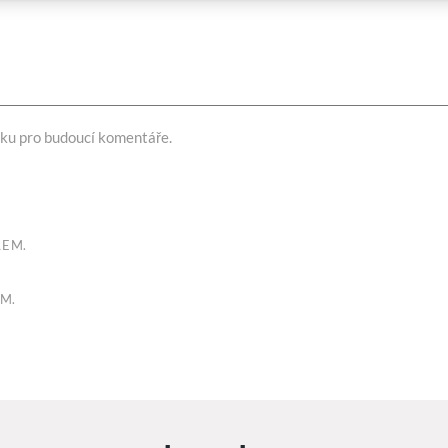
nku pro budoucí komentáře.
LEM.
M.