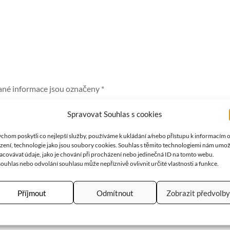
né informace jsou označeny
*
Spravovat Souhlas s cookies
E-MAIL
*
chom poskytli co nejlepší služby, používáme k ukládání a/nebo přístupu k informacím 
ízení, technologie jako jsou soubory cookies. Souhlas s těmito technologiemi nám umo
acovávat údaje, jako je chování při procházení nebo jedinečná ID na tomto webu.
ouhlas nebo odvolání souhlasu může nepříznivě ovlivnit určité vlastnosti a funkce.
Příjmout
Odmítnout
Zobrazit předvolby