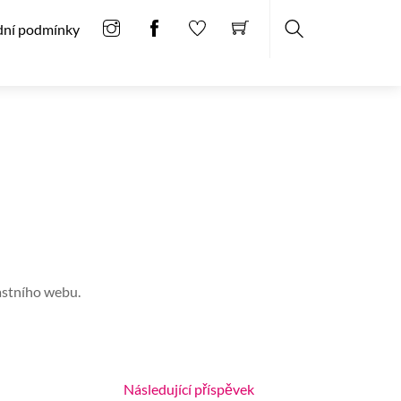
ní podmínky
Search
astního webu.
Následující příspěvek