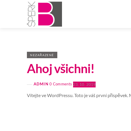
Skip
Menu
to
content
NEZAŘAZENÉ
Ahoj všichni!
ADMIN
0 Comments
23. 10. 2019
Vítejte ve WordPressu. Toto je váš první příspěvek.