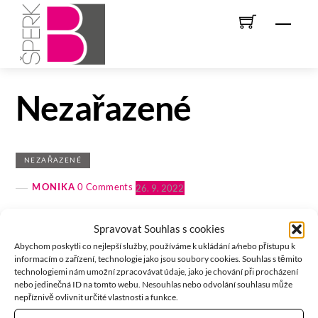
Skip
Men
to
content
Nezařazené
NEZAŘAZENÉ
MONIKA
0 Comments
26. 9. 2022
Spravovat Souhlas s cookies
NEZAŘAZENÉ
Abychom poskytli co nejlepší služby, používáme k ukládání a/nebo přístupu k
informacím o zařízení, technologie jako jsou soubory cookies. Souhlas s těmito
Ahoj všichni!
technologiemi nám umožní zpracovávat údaje, jako je chování při procházení
nebo jedinečná ID na tomto webu. Nesouhlas nebo odvolání souhlasu může
ADMIN
0 Comments
23. 10. 2019
nepříznivě ovlivnit určité vlastnosti a funkce.