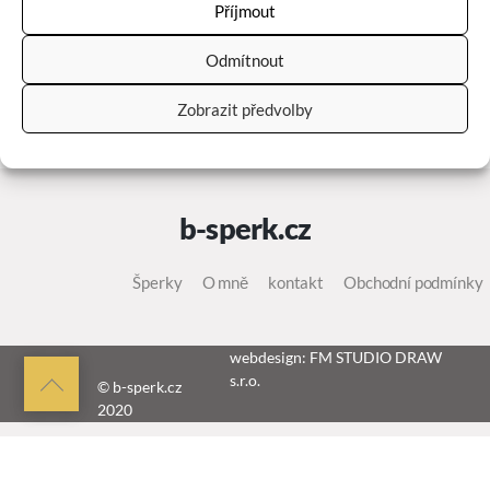
Vítejte ve WordPressu. Toto je váš první příspěvek. Můžete
Příjmout
ho upravit, nebo smazat a postupně pak začít s tvorbou
vlastního webu.
Odmítnout
Zobrazit předvolby
b-sperk.cz
Šperky
O mně
kontakt
Obchodní podmínky
webdesign: FM STUDIO DRAW
s.r.o.
Back
© b-sperk.cz
2020
to